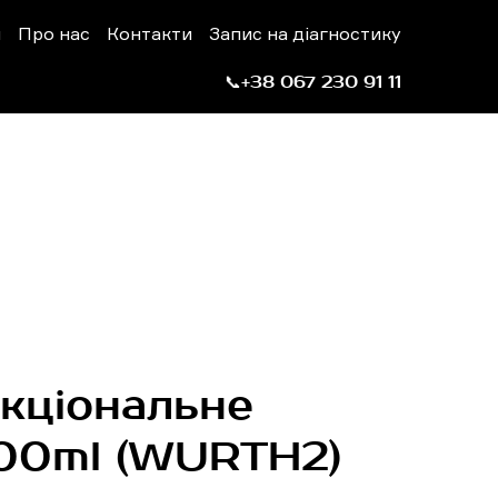
н
Про нас
Контакти
Запис на діагностику
📞+38 067 230 91 11
кціональне
00ml
(WURTH2)