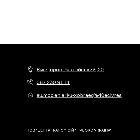
Київ, пров. Балтійський, 20
067 230 91 11
au.moc.eniarku-xobraeg%40ecivres
ТОВ "ЦЕНТР ТРАНСМІСІЙ "ГІРБОКС УКРАЇНА"