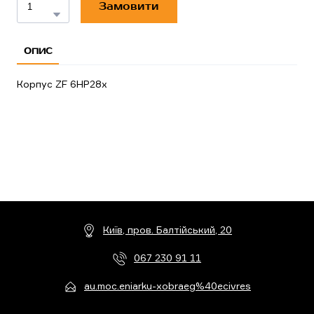
Замовити
ОПИС
Корпус ZF 6HP28x
Київ, пров. Балтійський, 20
067 230 91 11
au.moc.eniarku-xobraeg%40ecivres