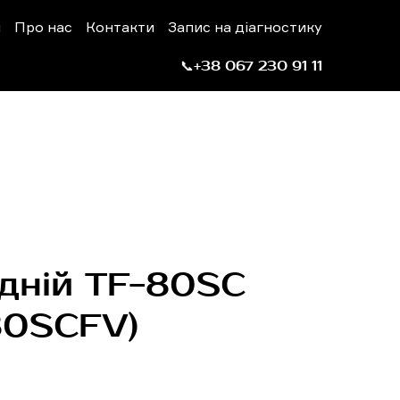
н
Про нас
Контакти
Запис на діагностику
📞+38 067 230 91 11
дній TF-80SC
80SCFV)