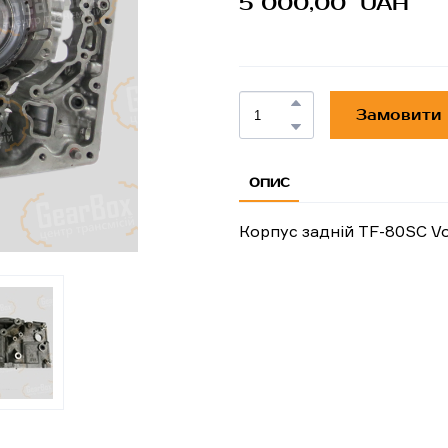
5 000,00  UAH
Замовити
ОПИС
Корпус задній TF-80SC Vo