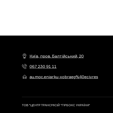
Київ, пров. Балтійський, 20
067 230 91 11
au.moc.eniarku-xobraeg%40ecivres
ТОВ "ЦЕНТР ТРАНСМІСІЙ "ГІРБОКС УКРАЇНА"