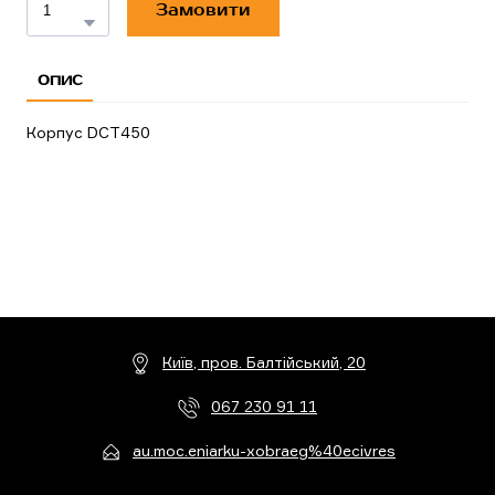
Замовити
ОПИС
Корпус DCT450
Київ, пров. Балтійський, 20
067 230 91 11
au.moc.eniarku-xobraeg%40ecivres