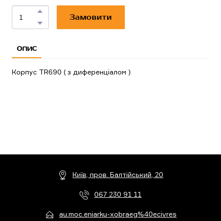
Замовити
ОПИС
Корпус TR690 ( з диференціалом )
Київ, пров. Балтійський, 20
067 230 91 11
au.moc.eniarku-xobraeg%40ecivres