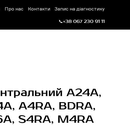
н
Про нас
Контакти
Запис на діагностику
📞+38 067 230 91 11
ентральний A24A,
4A, A4RA, BDRA,
6A, S4RA, M4RA