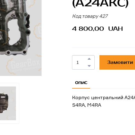
(A24AKC)
Код товару 427
4 800,00  UAH
Замовити
ОПИС
Корпус центральний A24A,
S4RA, M4RA