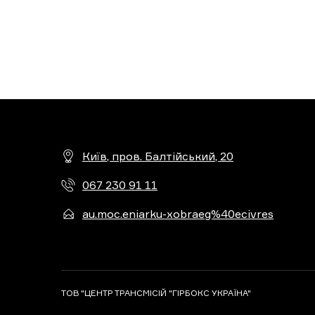
Київ, пров. Балтійський, 20
067 230 91 11
au.moc.eniarku-xobraeg%40ecivres
ТОВ "ЦЕНТР ТРАНСМІСІЙ "ГІРБОКС УКРАЇНА"