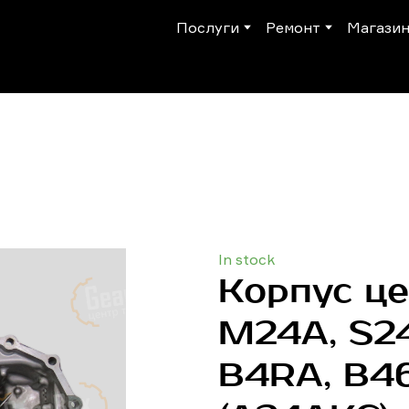
Послуги
Ремонт
Магази
In stock
Корпус ц
M24A, S2
B4RA, B4