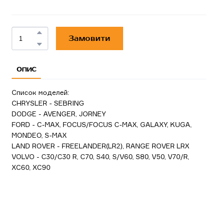
Замовити
ОПИС
Список моделей:
CHRYSLER - SEBRING
DODGE - AVENGER, JORNEY
FORD - C-MAX, FOCUS/FOCUS C-MAX, GALAXY, KUGA,
MONDEO, S-MAX
LAND ROVER - FREELANDER(LR2), RANGE ROVER LRX
VOLVO - C30/C30 R, C70, S40, S/V60, S80, V50, V70/R,
XC60, XC90