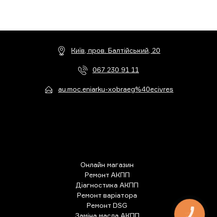
Київ, пров. Балтійський, 20
067 230 91 11
au.moc.eniarku-xobraeg%40ecivres
Онлайн магазин
Ремонт АКПП
Діагностика АКПП
Ремонт варіатора
Ремонт DSG
Заміна масла АКПП
КНОПКА
ЗВ'ЯЗКУ