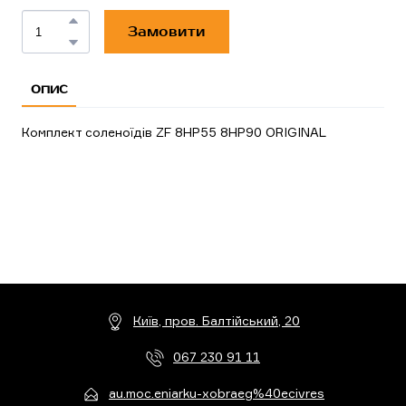
Замовити
ОПИС
Комплект соленоїдів ZF 8HP55 8HP90 ORIGINAL
Київ, пров. Балтійський, 20
067 230 91 11
au.moc.eniarku-xobraeg%40ecivres