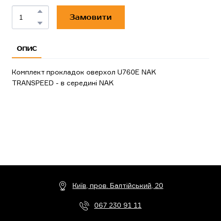
Замовити
ОПИС
Комплект прокладок оверхол U760E NAK
TRANSPEED - в середині NAK
Київ, пров. Балтійський, 20
067 230 91 11