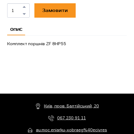
Замовити
ОПИС
Комплект поршнів ZF 8HP55
Київ, пров. Балтійський, 20
067 230 91 11
au.moc.eniarku-xobraeg%40ecivres