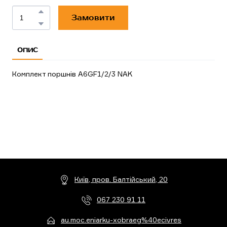
Замовити
ОПИС
Комплект поршнів A6GF1/2/3 NAK
Київ, пров. Балтійський, 20
067 230 91 11
au.moc.eniarku-xobraeg%40ecivres