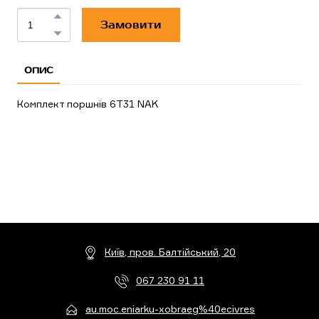
Замовити
ОПИС
Комплект поршнів 6T31 NAK
Київ, пров. Балтійський, 20
067 230 91 11
au.moc.eniarku-xobraeg%40ecivres