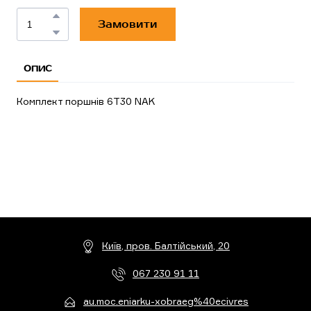
Замовити
ОПИС
Комплект поршнів 6T30 NAK
Київ, пров. Балтійський, 20
067 230 91 11
au.moc.eniarku-xobraeg%40ecivres