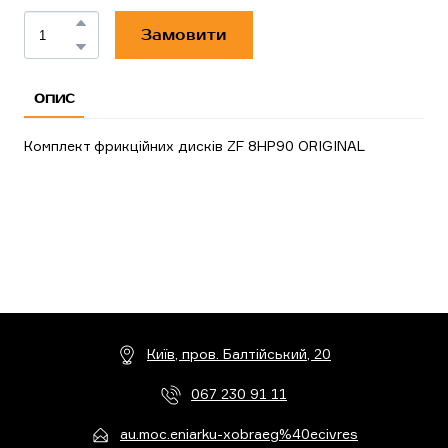
Замовити
ОПИС
Комплект фрикційних дисків ZF 8HP90 ORIGINAL
Київ, пров. Балтійський, 20
067 230 91 11
au.moc.eniarku-xobraeg%40ecivres