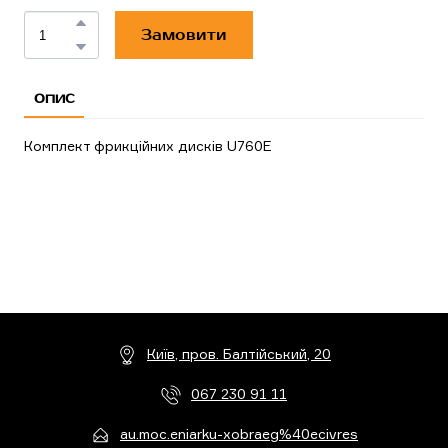
Замовити
ОПИС
Комплект фрикційних дисків U760E
Київ, пров. Балтійський, 20
067 230 91 11
au.moc.eniarku-xobraeg%40ecivres