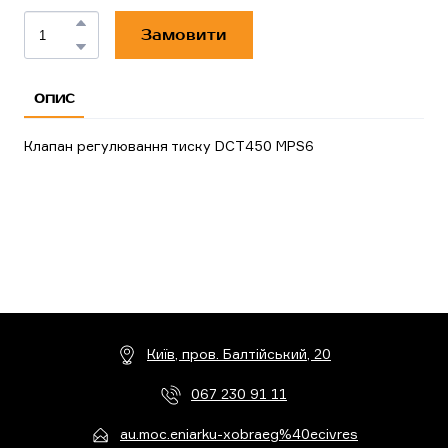
Замовити
ОПИС
Клапан регулювання тиску DCT450 MPS6
Київ, пров. Балтійський, 20
067 230 91 11
au.moc.eniarku-xobraeg%40ecivres