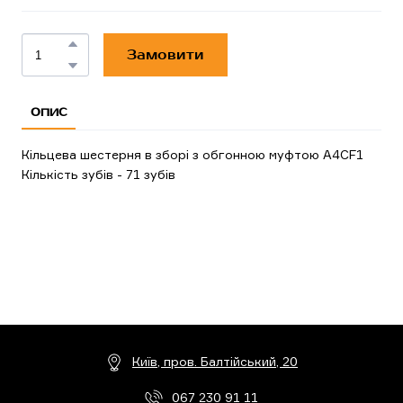
Замовити
ОПИС
Кільцева шестерня в зборі з обгонною муфтою A4CF1
Кількість зубів - 71 зубів
Київ, пров. Балтійський, 20
067 230 91 11