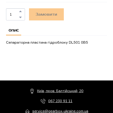
Замовити
ОПИС
Сепараторна пластина гідроблоку DL501 0B5
Київ, пров. Балтійський, 20
067 230 91 11
service@gearbox-ukraine.com.ua