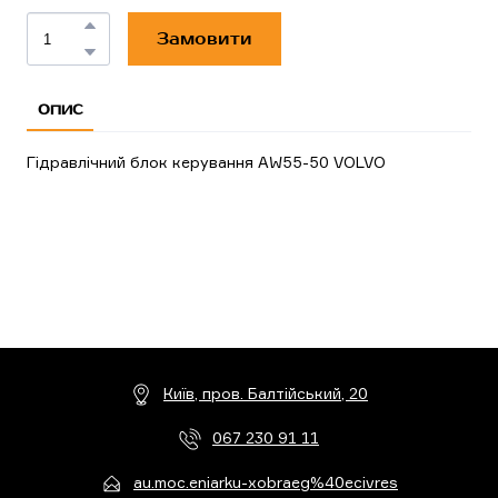
Замовити
ОПИС
Гідравлічний блок керування AW55-50 VOLVO
Київ, пров. Балтійський, 20
067 230 91 11
au.moc.eniarku-xobraeg%40ecivres