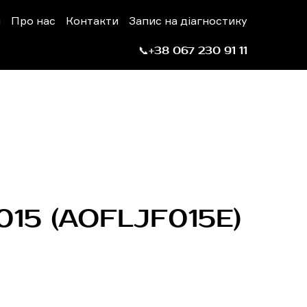
н
Про нас
Контакти
Запис на діагностику
📞+38 067 230 91 11
015
(AOFLJF015E)