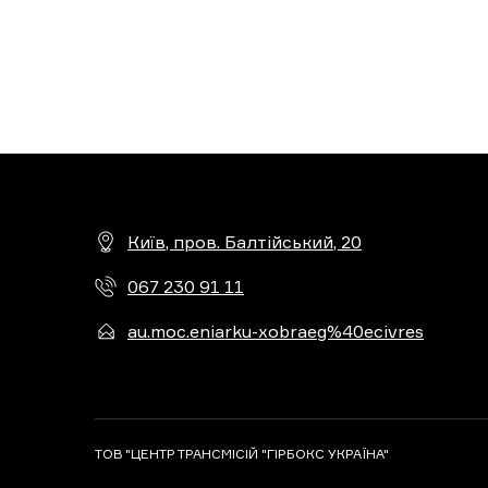
Київ, пров. Балтійський, 20
067 230 91 11
au.moc.eniarku-xobraeg%40ecivres
ТОВ "ЦЕНТР ТРАНСМІСІЙ "ГІРБОКС УКРАЇНА"