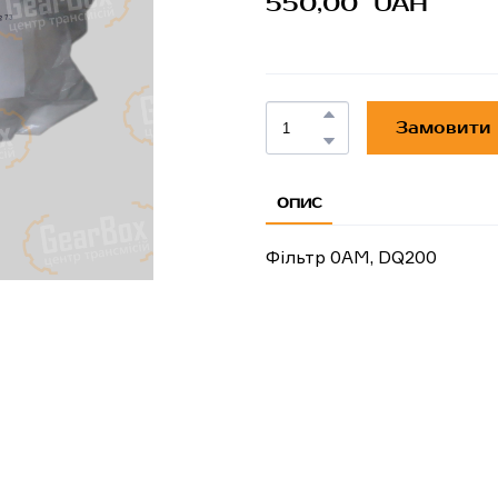
550,00  UAH
Замовити
ОПИС
Фільтр 0AM, DQ200