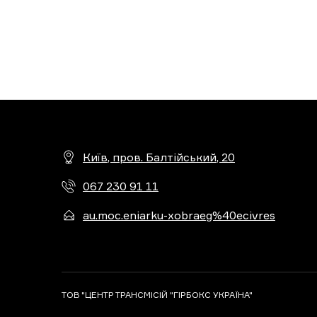
Київ, пров. Балтійський, 20
067 230 91 11
au.moc.eniarku-xobraeg%40ecivres
ТОВ "ЦЕНТР ТРАНСМІСІЙ "ГІРБОКС УКРАЇНА"