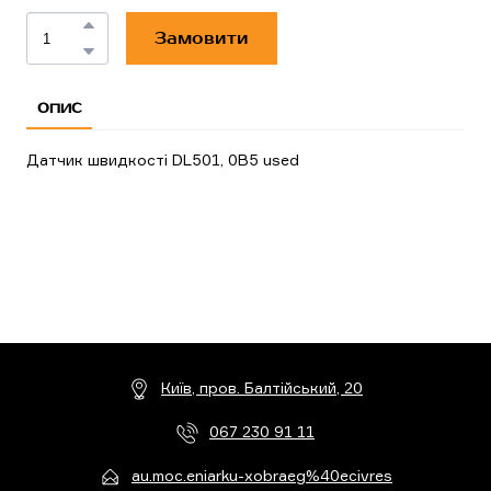
Замовити
ОПИС
Датчик швидкості DL501, 0B5 used
Київ, пров. Балтійський, 20
067 230 91 11
au.moc.eniarku-xobraeg%40ecivres