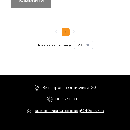
Замовити
1
Товарів на сторінці:
Київ, пров. Балтійський, 20
067 230 91 11
au.moc.eniarku-xobraeg%40ecivres