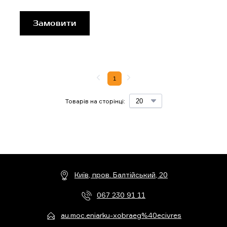
Замовити
1
Товарів на сторінці:
Київ, пров. Балтійський, 20
067 230 91 11
au.moc.eniarku-xobraeg%40ecivres