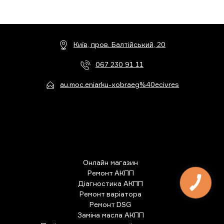
Київ, пров. Балтійський, 20
067 230 91 11
au.moc.eniarku-xobraeg%40ecivres
Онлайн магазин
Ремонт АКПП
Діагностика АКПП
КНОПКА
ЗВ'ЯЗКУ
Ремонт варіатора
Ремонт DSG
Заміна масла АКПП