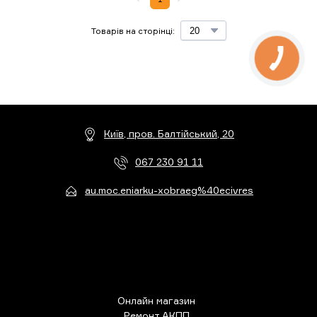
Товарів на сторінці:
Київ, пров. Балтійський, 20
067 230 91 11
au.moc.eniarku-xobraeg%40ecivres
Онлайн магазин
Ремонт АКПП