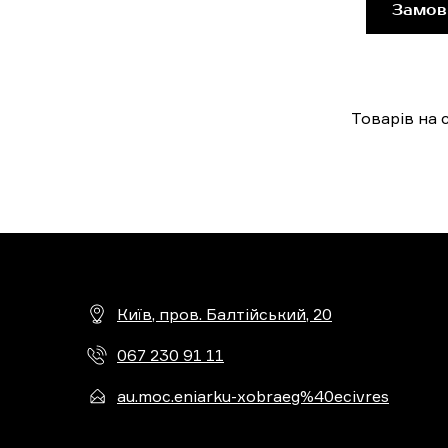
Замов
Товарів на с
Київ, пров. Балтійський, 20
067 230 91 11
au.moc.eniarku-xobraeg%40ecivres