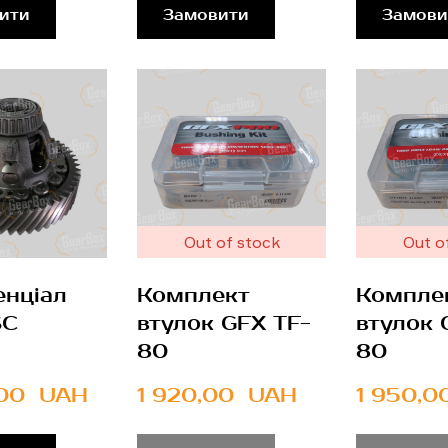
ити
Замовити
Замови
Out of stock
Out o
нціал
Комплект
Компле
SC
втулок GFX TF-
втулок 
80
80
00  UAH
1 920,00  UAH
1 950,0