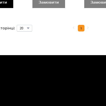
ити
Замовити
Замови
торінці:
1