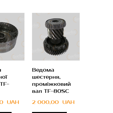
н
Ведома
ної
шестерня,
 TF-
проміжковий
вал TF-80SC
0  UAH
2 000,00  UAH