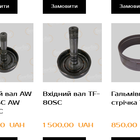
ити
Замовити
Замови
й вал AW
Вхідний вал TF-
Гальмів
SC AW
80SC
стрічка
C
00  UAH
1 500,00  UAH
850,00