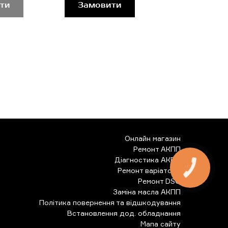
ти
Замовити
Онлайн магазин
Ремонт АКПП
Діагностика АКПП
КНОПКА
Ремонт варіатора
ЗВ'ЯЗКУ
Ремонт DSG
Заміна масла АКПП
Політика повернення та відшкодування
Встановлення дод. обладнання
Мапа сайту