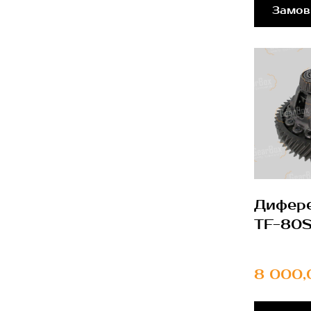
Замов
Дифере
TF-80
8 000,