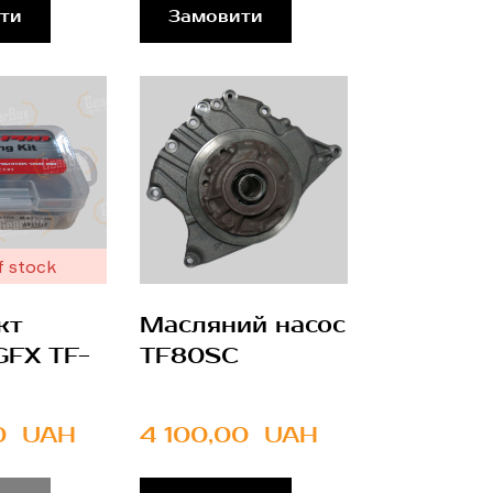
ти
Замовити
f stock
кт
Масляний насос
GFX TF-
TF80SC
0  UAH
4 100,00  UAH