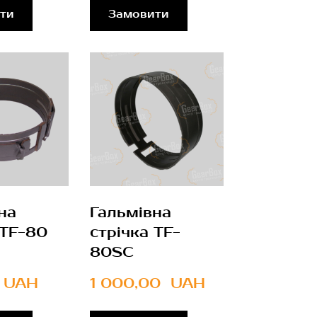
ти
Замовити
на
Гальмівна
 TF-80
стрічка TF-
80SC
  UAH
1 000,00  UAH