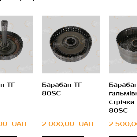
н TF-
Барабан TF-
Бараба
80SC
гальмів
стрічки
80SC
00  UAH
2 000,00  UAH
2 500,0