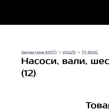
Запчастини АКПП
VOLVO
TF-80SC
Насоси, вали, ше
(12)
Това