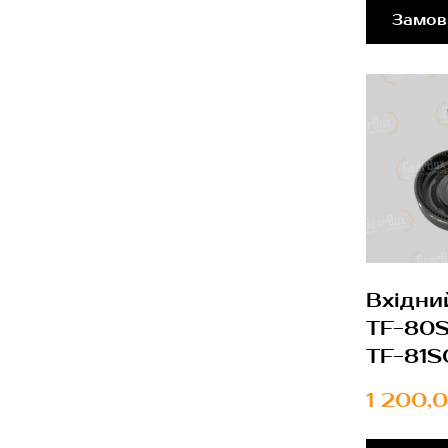
Замов
Вхідни
TF-80
TF-81S
1 200,