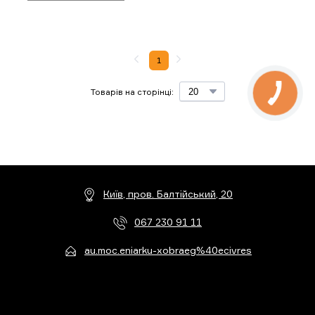
1
Товарів на сторінці:
Київ, пров. Балтійський, 20
067 230 91 11
au.moc.eniarku-xobraeg%40ecivres