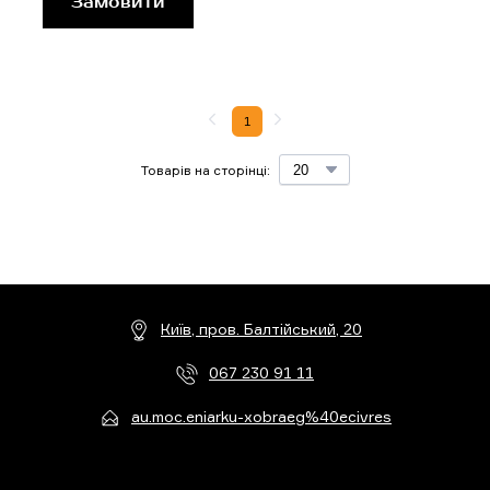
Замовити
1
Товарів на сторінці:
Київ, пров. Балтійський, 20
067 230 91 11
au.moc.eniarku-xobraeg%40ecivres