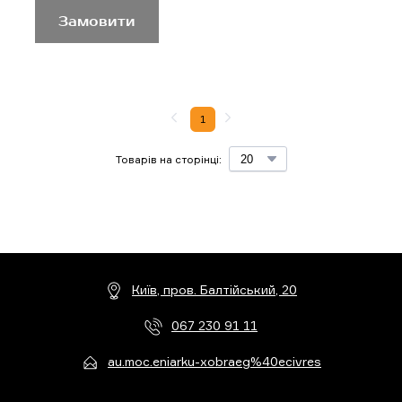
Замовити
1
Товарів на сторінці:
Київ, пров. Балтійський, 20
067 230 91 11
au.moc.eniarku-xobraeg%40ecivres