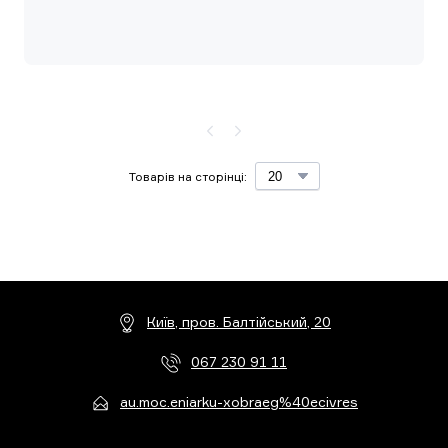
Товарів на сторінці:
Київ, пров. Балтійський, 20
067 230 91 11
au.moc.eniarku-xobraeg%40ecivres