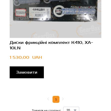
Диски фрикційні комплект K410, XA-
10LN
1 530,00  UAH
Замовити
1
Товарів на сторінці: