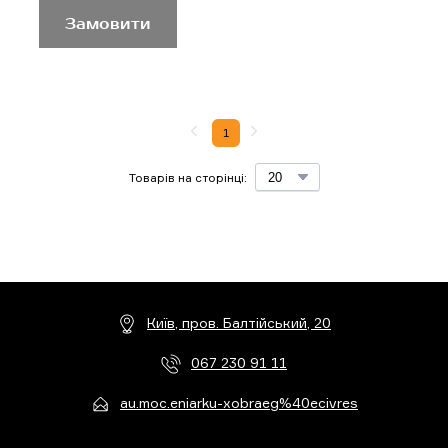
Замовити
1
Товарів на сторінці:
Київ, пров. Балтійський, 20
067 230 91 11
au.moc.eniarku-xobraeg%40ecivres