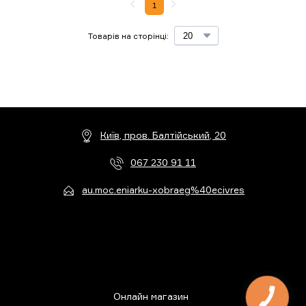
1
Товарів на сторінці:
Київ, пров. Балтійський, 20
067 230 91 11
au.moc.eniarku-xobraeg%40ecivres
Онлайн магазин
КНОПКА
ЗВ'ЯЗКУ