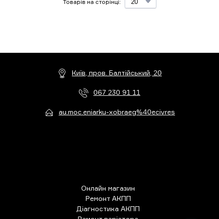
Товарів на сторінці:
Київ, пров. Балтійський, 20
067 230 91 11
au.moc.eniarku-xobraeg%40ecivres
Онлайн магазин
Ремонт АКПП
Діагностика АКПП
Ремонт варіатора