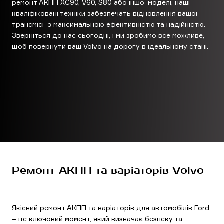
ремонт АКПП XC90, V60, S80 або іншої моделі, наші
кваліфіковані техніки забезпечать відновлення вашої
трансмісії з максимальною ефективністю та надійністю.
Зверніться до нас сьогодні, і ми зробимо все можливе,
щоб повернути ваш Volvo на дорогу в ідеальному стані.
Ремонт АКПП та варіаторів Volvo
Якісний ремонт АКПП та варіаторів для автомобілів Ford
– це ключовий момент, який визначає безпеку та