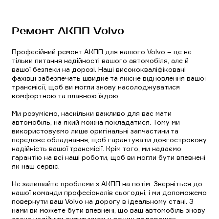
Ремонт АКПП Volvo
Професійний ремонт АКПП для вашого Volvo – це не
тільки питання надійності вашого автомобіля, але й
вашої безпеки на дорозі. Наші висококваліфіковані
фахівці забезпечать швидке та якісне відновлення вашої
трансмісії, щоб ви могли знову насолоджуватися
комфортною та плавною їздою.
Ми розуміємо, наскільки важливо для вас мати
автомобіль, на який можна покладатися. Тому ми
використовуємо лише оригінальні запчастини та
передове обладнання, щоб гарантувати довгострокову
надійність вашої трансмісії. Крім того, ми надаємо
гарантію на всі наші роботи, щоб ви могли бути впевнені
як наш сервіс.
Не залишайте проблеми з АКПП на потім. Зверніться до
нашої команди професіоналів сьогодні, і ми допоможемо
повернути ваш Volvo на дорогу в ідеальному стані. З
нами ви можете бути впевнені, що ваш автомобіль знову
стане надійним супутником у ваших подорожах.