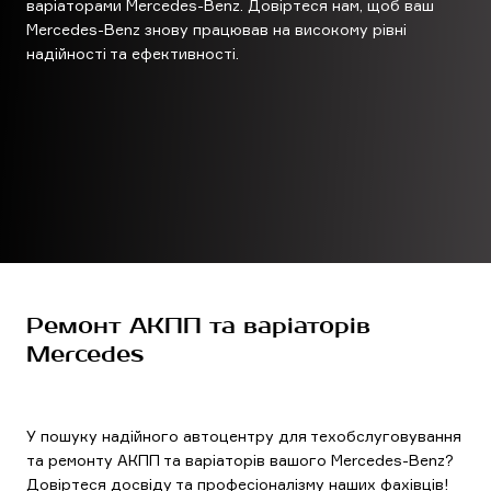
варіаторами Mercedes-Benz. Довіртеся нам, щоб ваш
Mercedes-Benz знову працював на високому рівні
надійності та ефективності.
Ремонт АКПП та варіаторів
Mercedes
У пошуку надійного автоцентру для техобслуговування
та ремонту АКПП та варіаторів вашого Mercedes-Benz?
Довіртеся досвіду та професіоналізму наших фахівців!