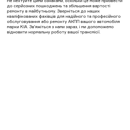
Не нехтуйте цими ознаками, оскільки це може призвести
до серйозних пошкоджень та збільшення вартості
ремонту в майбутньому. Зверніться до наших
кваліфікованих фахівців для надійного та професійного
обслуговування або ремонту АКПП вашого автомобіля
марки KIA. Зв'яжіться з нами зараз, і ми допоможемо
відновити нормальну роботу вашої трансмісії.