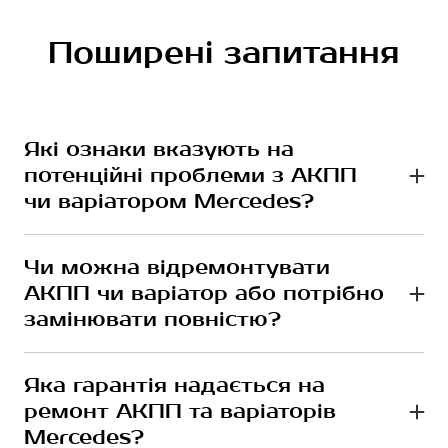
Поширені запитання
Які ознаки вказують на
потенційні проблеми з АКПП
чи варіатором Mercedes?
Деякі ознаки проблем з АКПП або варіатором
включають відчутні труднощі при перемиканні передач,
Чи можна відремонтувати
незвичайні шуми або вібрації при русі автомобіля, а
АКПП чи варіатор або потрібно
також зміни в роботі двигуна або непропорційність
швидкості та оборотів.
замінювати повністю?
У більшості випадків ми можемо зробити ремонт
автоматичної коробки або варіатора, замінивши окремі
Яка гарантія надається на
вузли чи агрегати. Однак у деяких випадках, коли
ремонт АКПП та варіаторів
проблеми виявляються серйозними, може бути
рекомендовано повну заміну.
Mercedes?