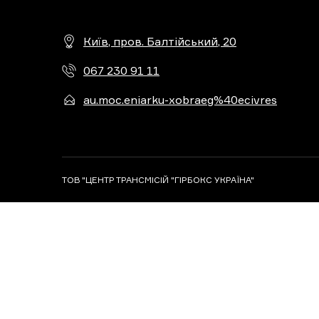
Київ, пров. Балтійський, 20
067 230 91 11
au.moc.eniarku-xobraeg%40ecivres
ТОВ "ЦЕНТР ТРАНСМІСІЙ "ГІРБОКС УКРАЇНА"