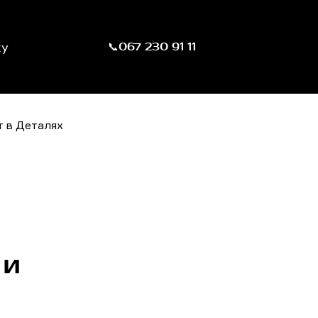
ку
📞067 230 91 11
 и