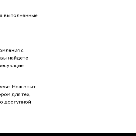
 на выполненные
омления с
 вы найдете
ересующие
еве. Наш опыт,
ом для тех,
по доступной