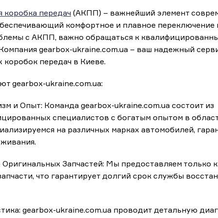
я коробка передач
(АКПП) – важнейший элемент совре
обеспечивающий комфортное и плавное переключение п
блемы с АКПП, важно обращаться к квалифицированн
Компания gearbox-ukraine.com.ua – ваш надежный серв
 коробок передач в Киеве.
т gearbox-ukraine.com.ua:
м и Опыт: Команда gearbox-ukraine.com.ua состоит из
цированных специалистов с богатым опытом в облас
иализируемся на различных марках автомобилей, гара
уживания.
 Оригинальных Запчастей: Мы предоставляем только к
апчасти, что гарантирует долгий срок службы восста
тика: gearbox-ukraine.com.ua проводит детальную диа