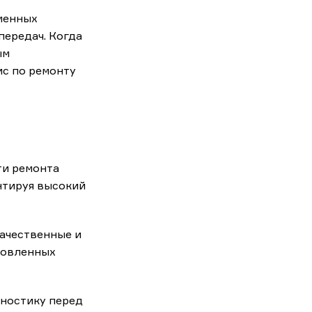
менных
ередач. Когда
ым
ис по ремонту
ти ремонта
нтируя высокий
ачественные и
новленных
гностику перед