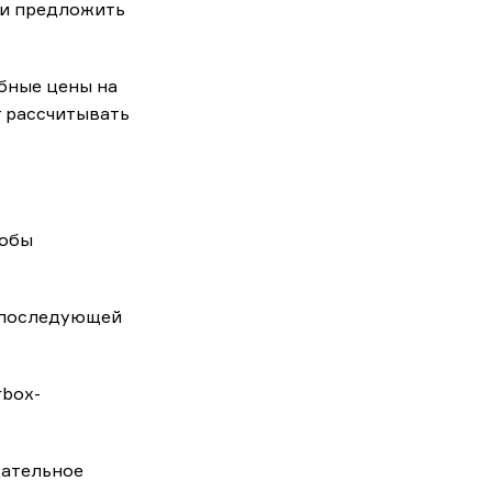
 и предложить
бные цены на
т рассчитывать
тобы
с последующей
rbox-
щательное